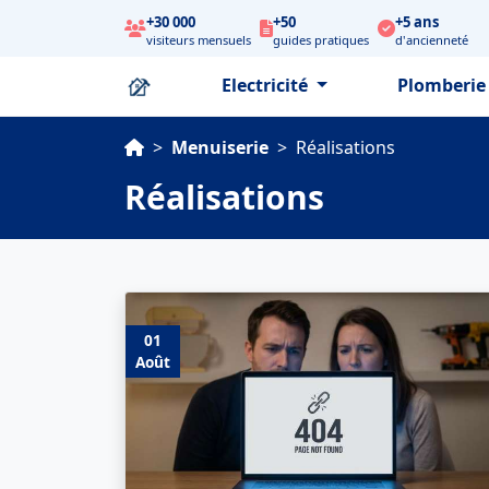
+30 000
+50
+5 ans
visiteurs mensuels
guides pratiques
d'ancienneté
Electricité
Plomberi
>
Menuiserie
>
Réalisations
Réalisations
01
Août