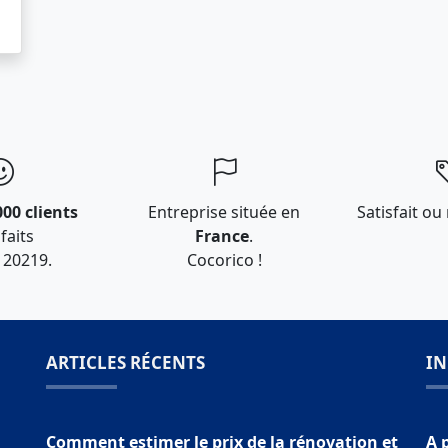
000 clients
Entreprise située en
Satisfait ou
faits
France
.
 20219.
Cocorico !
ARTICLES RÉCENTS
I
Comment estimer le prix de la rénovation et
A 