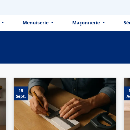
e
Menuiserie
Maçonnerie
Sé
19
Sept.
A