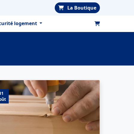
La Boutique
curité logement
31
oût