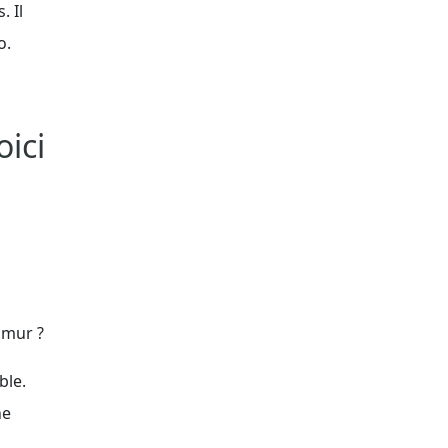
. Il
o.
oici
 mur ?
ble.
ne