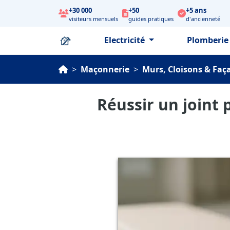
+30 000
+50
+5 ans
visiteurs mensuels
guides pratiques
d'ancienneté
Electricité
Plomberi
>
Maçonnerie
>
Murs, Cloisons & Faç
Réussir un joint 