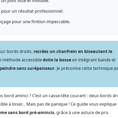
 joint lisse et invisible.
x pour un résultat professionnel.
çage pour une finition impeccable.
 sur bords droits,
recréez un chanfrein en biseautant le
tte méthode accessible
évite la bosse
en intégrant bande et
 peindre sans surépaisseur
. Je préconise cette technique p
ns bord aminci ? C’est un casse-tête courant : deux bords dr
ble à lisser… Mais pas de panique ! Ce guide vous explique
même sans bord pré-amincis
, grâce à une astuce de pro.