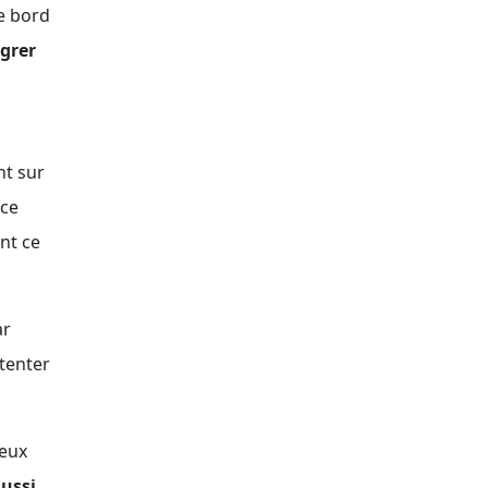
Le bord
égrer
nt sur
ace
nt ce
ar
 tenter
reux
aussi