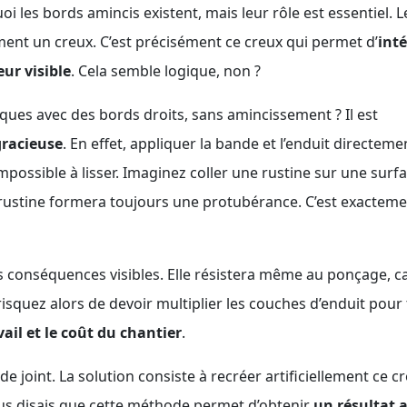
 les bords amincis existent, mais leur rôle est essentiel. 
ment un creux. C’est précisément ce creux qui permet d’
int
eur visible
. Cela semble logique, non ?
laques avec des bords droits, sans amincissement ? Il est
gracieuse
. En effet, appliquer la bande et l’enduit directeme
possible à lisser. Imaginez coller une rustine sur une surf
a rustine formera toujours une protubérance. C’est exacteme
es conséquences visibles. Elle résistera même au ponçage, c
risquez alors de devoir multiplier les couches d’enduit pour
vail et le coût du chantier
.
e joint. La solution consiste à recréer artificiellement ce c
vous disais que cette méthode permet d’obtenir
un résultat 