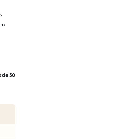
s
ium
s de 50