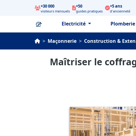
+30 000
+50
+5 ans
visiteurs mensuels
guides pratiques
d'ancienneté
Electricité
Plomberi
>
Maçonnerie
>
Construction & Exte
Maîtriser le coffra