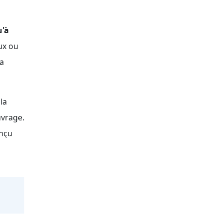
u'à
ux ou
sa
la
uvrage.
onçu